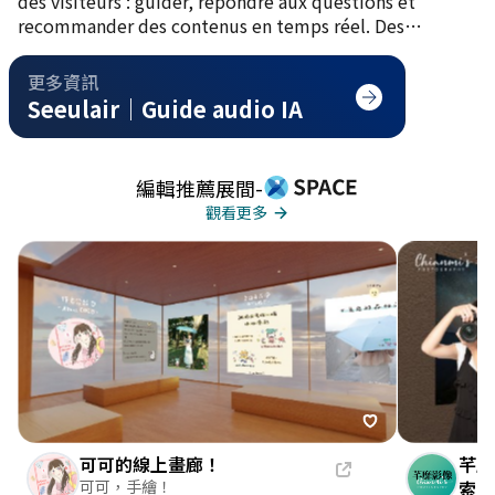
des visiteurs : guider, répondre aux questions et
recommander des contenus en temps réel. Des
expositions aux musées, en passant par les showrooms
et les espaces de vente, notre technologie brevetée
更多資訊
développée à Taïwan réunit navigation intérieure,
Seeulair｜Guide audio IA
intelligence conversationnelle et traduction
multilingue en temps réel sur une seule plateforme.
Parce que chaque espace mérite une façon plus
編輯推薦展間
-
intelligente de connecter les personnes aux lieux et aux
觀看更多
marques. Everywhere, Seeulair.
可可的線上畫廊！
芊靡
聯絡我們
可可，手繪！
索 